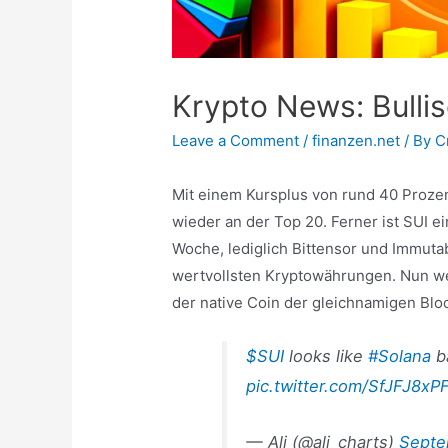
Krypto News: Bulli
Leave a Comment
/
finanzen.net
/ By
C
Mit einem Kursplus von rund 40 Prozen
wieder an der Top 20. Ferner ist SUI e
Woche, lediglich Bittensor und Immuta
wertvollsten Kryptowährungen. Nun we
der native Coin der gleichnamigen Blo
$SUI
looks like
#Solana
ba
pic.twitter.com/SfJFJ8xP
— Ali (@ali_charts)
Septe