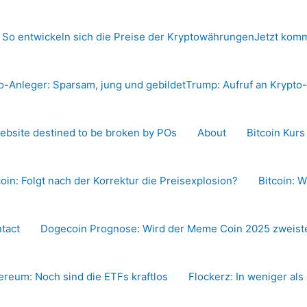
 So entwickeln sich die Preise der Kryptowährungen
Jetzt komm
o-Anleger: Sparsam, jung und gebildet
Trump: Aufruf an Krypt
ebsite destined to be broken by POs
About
Bitcoin Kur
coin: Folgt nach der Korrektur die Preisexplosion?
Bitcoin: W
tact
Dogecoin Prognose: Wird der Meme Coin 2025 zweiste
ereum: Noch sind die ETFs kraftlos
Flockerz: In weniger als