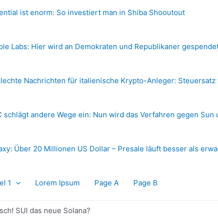
ential ist enorm: So investiert man in Shiba Shooutout
ple Labs: Hier wird an Demokraten und Republikaner gespende
lechte Nachrichten für italienische Krypto-Anleger: Steuersatz
 schlägt andere Wege ein: Nun wird das Verfahren gegen Sun 
axy: Über 20 Millionen US Dollar – Presale läuft besser als erwa
el 1
Lorem Ipsum
Page A
Page B
isch! SUI das neue Solana?