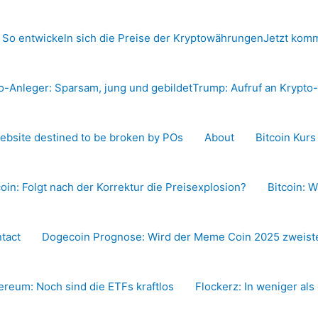
 So entwickeln sich die Preise der Kryptowährungen
Jetzt komm
o-Anleger: Sparsam, jung und gebildet
Trump: Aufruf an Krypt
ebsite destined to be broken by POs
About
Bitcoin Kur
coin: Folgt nach der Korrektur die Preisexplosion?
Bitcoin: W
tact
Dogecoin Prognose: Wird der Meme Coin 2025 zweiste
ereum: Noch sind die ETFs kraftlos
Flockerz: In weniger als