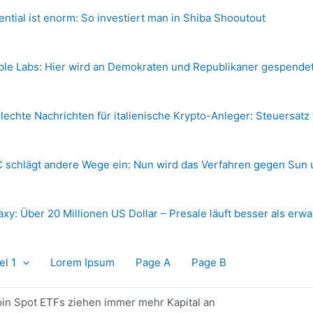
ential ist enorm: So investiert man in Shiba Shooutout
ple Labs: Hier wird an Demokraten und Republikaner gespende
lechte Nachrichten für italienische Krypto-Anleger: Steuersatz
 schlägt andere Wege ein: Nun wird das Verfahren gegen Sun 
axy: Über 20 Millionen US Dollar – Presale läuft besser als erwa
el 1
Lorem Ipsum
Page A
Page B
oin Spot ETFs ziehen immer mehr Kapital an