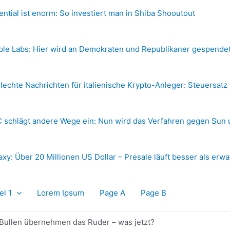
ential ist enorm: So investiert man in Shiba Shooutout
ple Labs: Hier wird an Demokraten und Republikaner gespende
lechte Nachrichten für italienische Krypto-Anleger: Steuersatz
 schlägt andere Wege ein: Nun wird das Verfahren gegen Sun 
axy: Über 20 Millionen US Dollar – Presale läuft besser als erwa
el 1
Lorem Ipsum
Page A
Page B
 Bullen übernehmen das Ruder – was jetzt?