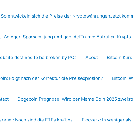
 So entwickeln sich die Preise der Kryptowährungen
Jetzt komm
o-Anleger: Sparsam, jung und gebildet
Trump: Aufruf an Krypt
ebsite destined to be broken by POs
About
Bitcoin Kur
coin: Folgt nach der Korrektur die Preisexplosion?
Bitcoin: W
tact
Dogecoin Prognose: Wird der Meme Coin 2025 zweiste
ereum: Noch sind die ETFs kraftlos
Flockerz: In weniger als