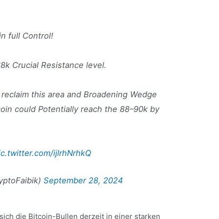
n full Control!
68k Crucial Resistance level.
ly reclaim this area and Broadening Wedge
coin could Potentially reach the 88–90k by
ic.twitter.com/ijlrhNrhkQ
yptoFaibik)
September 28, 2024
ich die Bitcoin-Bullen derzeit in einer starken