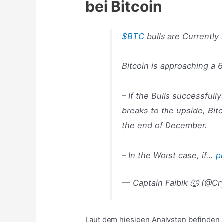
bei Bitcoin
$BTC
bulls are Currently i
Bitcoin is approaching a 
– If the Bulls successful
breaks to the upside, Bit
the end of December.
– In the Worst case, if…
p
— Captain Faibik 🐺 (@Cr
Laut dem hiesigen Analysten befinden s