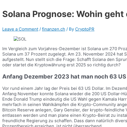
Solana Prognose: Wohin geht 
Leave a Comment
/
finanzen.ch
/ By
CryptoPR
Im Vergleich zum Vorjahres-Dezember ist Solana um 270 Proze
Solana um 37 Prozent zugelegt. Am 23. November 2024 hat So
aufgestellt. Nun stellt sich die Frage: Schafft Solana den S
oder startet die Kryptowährung erst 2025 so richtig durch?
Anfang Dezember 2023 hat man noch 63 US D
Vor rund einem Jahr lag der Preis bei 63 US Dollar. Im Dezem
Anfang November konnte Solana wieder die 200 US Dollar-Hür
Ende Donald Trump eindeutig die US Wahl gegen Kamala Harri
mehrfach in seinen Wahlkämpfen die Krypto-Community anges
Bitcoin Reserve anlegen, Gary Gensler, der krypto-feindlich
entlassen werden und man plane einen Krypto-Beirat zu insta
freundliche Regierung zu schaffen. Dass dann natürlich diver
Prozentbereich erreichen, ist nicht überraschend.