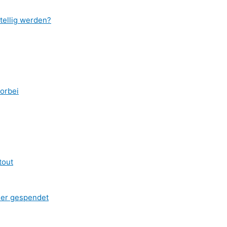
tellig werden?
vorbei
tout
ner gespendet