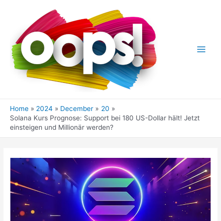
Skip
to
content
Main
Men
Home
2024
December
20
Solana Kurs Prognose: Support bei 180 US-Dollar hält! Jetzt
einsteigen und Millionär werden?