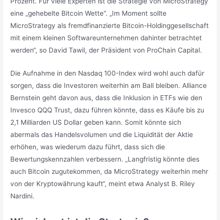
Prozent. Für viele Experten ist die Strategie von MicroStrategy
eine „gehebelte Bitcoin Wette“. „Im Moment sollte
MicroStrategy als fremdfinanzierte Bitcoin-Holdinggesellschaft
mit einem kleinen Softwareunternehmen dahinter betrachtet
werden“, so David Tawil, der Präsident von ProChain Capital.
Die Aufnahme in den Nasdaq 100-Index wird wohl auch dafür
sorgen, dass die Investoren weiterhin am Ball bleiben. Alliance
Bernstein geht davon aus, dass die Inklusion in ETFs wie den
Invesco QQQ Trust, dazu führen könnte, dass es Käufe bis zu
2,1 Milliarden US Dollar geben kann. Somit könnte sich
abermals das Handelsvolumen und die Liquidität der Aktie
erhöhen, was wiederum dazu führt, dass sich die
Bewertungskennzahlen verbessern. „Langfristig könnte dies
auch Bitcoin zugutekommen, da MicroStrategy weiterhin mehr
von der Kryptowährung kauft“, meint etwa Analyst B. Riley
Nardini.