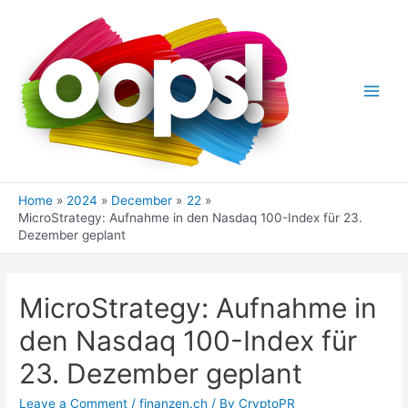
Skip
to
content
Main
Men
Home
2024
December
22
MicroStrategy: Aufnahme in den Nasdaq 100-Index für 23.
Dezember geplant
MicroStrategy: Aufnahme in
den Nasdaq 100-Index für
23. Dezember geplant
Leave a Comment
/
finanzen.ch
/ By
CryptoPR