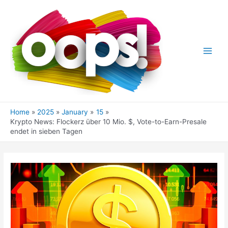
Skip
to
content
Main
Men
Home
2025
January
15
Krypto News: Flockerz über 10 Mio. $, Vote-to-Earn-Presale
endet in sieben Tagen