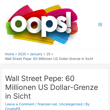
Skip
to
content
Main
Men
Home
2025
January
25
Wall Street Pepe: 60 Millionen US Dollar-Grenze in Sicht
Wall Street Pepe: 60
Millionen US Dollar-Grenze
in Sicht
Leave a Comment
/
finanzen.net
,
Uncategorized
/ By
CryptoPR