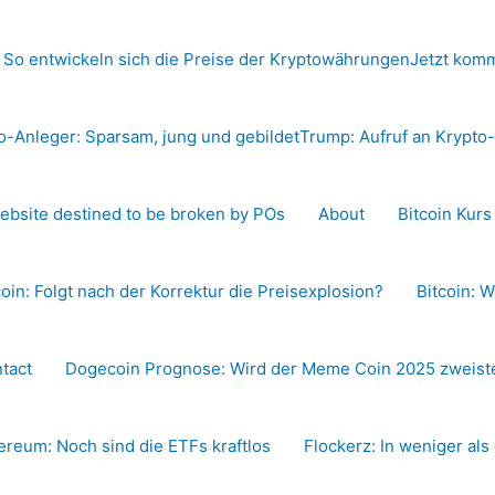
 So entwickeln sich die Preise der Kryptowährungen
Jetzt komm
o-Anleger: Sparsam, jung und gebildet
Trump: Aufruf an Krypt
ebsite destined to be broken by POs
About
Bitcoin Kur
coin: Folgt nach der Korrektur die Preisexplosion?
Bitcoin: W
tact
Dogecoin Prognose: Wird der Meme Coin 2025 zweiste
ereum: Noch sind die ETFs kraftlos
Flockerz: In weniger als