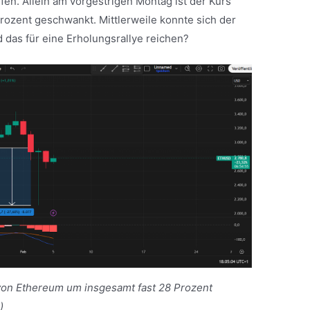
en. Allein am vorgestrigen Montag ist der Kurs
ozent geschwankt. Mittlerweile konnte sich der
rd das für eine Erholungsrallye reichen?
 von Ethereum um insgesamt fast 28 Prozent
m
)