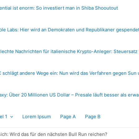
ential ist enorm: So investiert man in Shiba Shooutout
ple Labs: Hier wird an Demokraten und Republikaner gespende
lechte Nachrichten für italienische Krypto-Anleger: Steuersatz
 schlägt andere Wege ein: Nun wird das Verfahren gegen Sun 
axy: Über 20 Millionen US Dollar – Presale läuft besser als erwa
el 1
Lorem Ipsum
Page A
Page B
sich: Wird das für den nächsten Bull Run reichen?