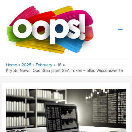
Skip
to
content
Main
Men
Home
2025
February
16
Krypto News: OpenSea plant SEA Token – alles Wissenswerte