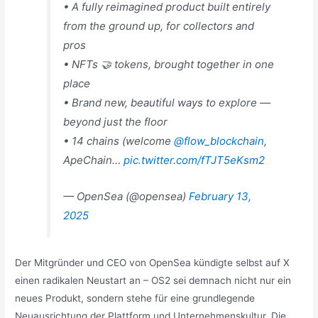
• A fully reimagined product built entirely
from the ground up, for collectors and
pros
• NFTs 🤝 tokens, brought together in one
place
• Brand new, beautiful ways to explore —
beyond just the floor
• 14 chains (welcome
@flow_blockchain
,
ApeChain…
pic.twitter.com/fTJT5eKsm2
— OpenSea (@opensea)
February 13,
2025
Der Mitgründer und CEO von OpenSea kündigte selbst auf X
einen radikalen Neustart an – OS2 sei demnach nicht nur ein
neues Produkt, sondern stehe für eine grundlegende
Neuausrichtung der Plattform und Unternehmenskultur. Die