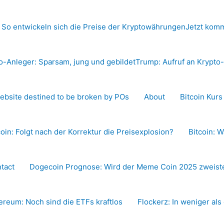
 So entwickeln sich die Preise der Kryptowährungen
Jetzt komm
o-Anleger: Sparsam, jung und gebildet
Trump: Aufruf an Krypt
ebsite destined to be broken by POs
About
Bitcoin Kur
coin: Folgt nach der Korrektur die Preisexplosion?
Bitcoin: W
tact
Dogecoin Prognose: Wird der Meme Coin 2025 zweiste
ereum: Noch sind die ETFs kraftlos
Flockerz: In weniger als