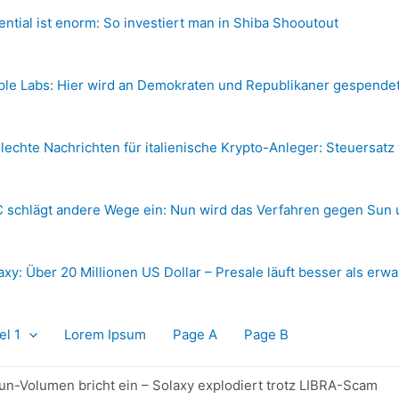
ential ist enorm: So investiert man in Shiba Shooutout
ple Labs: Hier wird an Demokraten und Republikaner gespende
lechte Nachrichten für italienische Krypto-Anleger: Steuersatz
 schlägt andere Wege ein: Nun wird das Verfahren gegen Sun 
axy: Über 20 Millionen US Dollar – Presale läuft besser als erwa
el 1
Lorem Ipsum
Page A
Page B
n-Volumen bricht ein – Solaxy explodiert trotz LIBRA-Scam