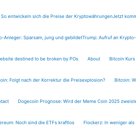
 So entwickeln sich die Preise der Kryptowährungen
Jetzt komm
o-Anleger: Sparsam, jung und gebildet
Trump: Aufruf an Krypt
ebsite destined to be broken by POs
About
Bitcoin Kur
coin: Folgt nach der Korrektur die Preisexplosion?
Bitcoin: W
tact
Dogecoin Prognose: Wird der Meme Coin 2025 zweiste
ereum: Noch sind die ETFs kraftlos
Flockerz: In weniger als