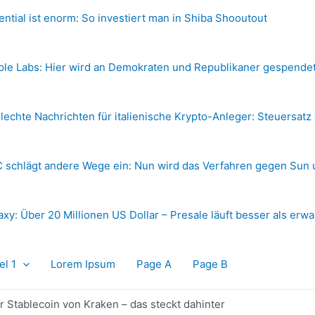
ential ist enorm: So investiert man in Shiba Shooutout
ple Labs: Hier wird an Demokraten und Republikaner gespende
lechte Nachrichten für italienische Krypto-Anleger: Steuersatz
 schlägt andere Wege ein: Nun wird das Verfahren gegen Sun 
axy: Über 20 Millionen US Dollar – Presale läuft besser als erwa
el 1
Lorem Ipsum
Page A
Page B
 Stablecoin von Kraken – das steckt dahinter