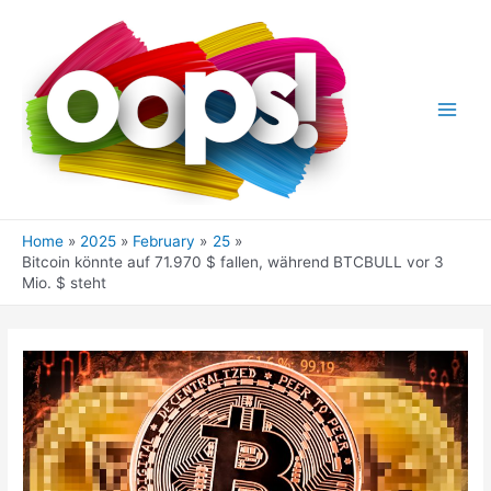
Skip
to
content
Main
Men
Home
2025
February
25
Bitcoin könnte auf 71.970 $ fallen, während BTCBULL vor 3
Mio. $ steht