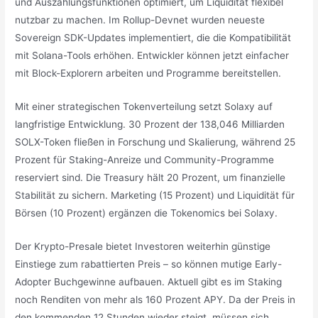
und Auszahlungsfunktionen optimiert, um Liquidität flexibel
nutzbar zu machen. Im Rollup-Devnet wurden neueste
Sovereign SDK-Updates implementiert, die die Kompatibilität
mit Solana-Tools erhöhen. Entwickler können jetzt einfacher
mit Block-Explorern arbeiten und Programme bereitstellen.
Mit einer strategischen Tokenverteilung setzt Solaxy auf
langfristige Entwicklung. 30 Prozent der 138,046 Milliarden
SOLX-Token fließen in Forschung und Skalierung, während 25
Prozent für Staking-Anreize und Community-Programme
reserviert sind. Die Treasury hält 20 Prozent, um finanzielle
Stabilität zu sichern. Marketing (15 Prozent) und Liquidität für
Börsen (10 Prozent) ergänzen die Tokenomics bei Solaxy.
Der Krypto-Presale bietet Investoren weiterhin günstige
Einstiege zum rabattierten Preis – so können mutige Early-
Adopter Buchgewinne aufbauen. Aktuell gibt es im Staking
noch Renditen von mehr als 160 Prozent APY. Da der Preis in
den kommenden 12 Stunden wieder steigt, müssen sich