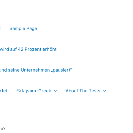
t
Sample Page
 wird auf 42 Prozent erhöht!
und seine Unternehmen „pausiert“
rtet
Ελληνικά-Greek
About The Tests
de?