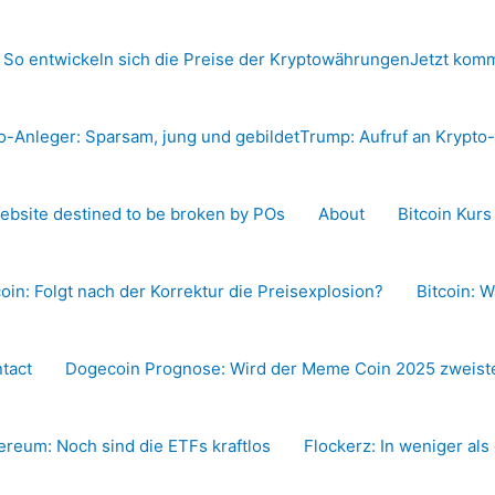
 So entwickeln sich die Preise der Kryptowährungen
Jetzt komm
o-Anleger: Sparsam, jung und gebildet
Trump: Aufruf an Krypt
ebsite destined to be broken by POs
About
Bitcoin Kur
coin: Folgt nach der Korrektur die Preisexplosion?
Bitcoin: W
tact
Dogecoin Prognose: Wird der Meme Coin 2025 zweiste
ereum: Noch sind die ETFs kraftlos
Flockerz: In weniger als