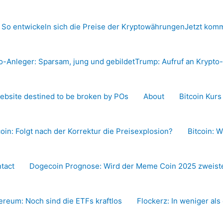
 So entwickeln sich die Preise der Kryptowährungen
Jetzt komm
o-Anleger: Sparsam, jung und gebildet
Trump: Aufruf an Krypt
ebsite destined to be broken by POs
About
Bitcoin Kur
coin: Folgt nach der Korrektur die Preisexplosion?
Bitcoin: W
tact
Dogecoin Prognose: Wird der Meme Coin 2025 zweiste
ereum: Noch sind die ETFs kraftlos
Flockerz: In weniger als