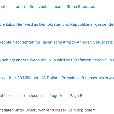
ential ist enorm: So investiert man in Shiba Shooutout
ple Labs: Hier wird an Demokraten und Republikaner gespende
lechte Nachrichten für italienische Krypto-Anleger: Steuersatz
 schlägt andere Wege ein: Nun wird das Verfahren gegen Sun 
axy: Über 20 Millionen US Dollar – Presale läuft besser als erwa
el 1
Lorem Ipsum
Page A
Page B
ionsdaten unter Druck, während dieser Coin explodiert