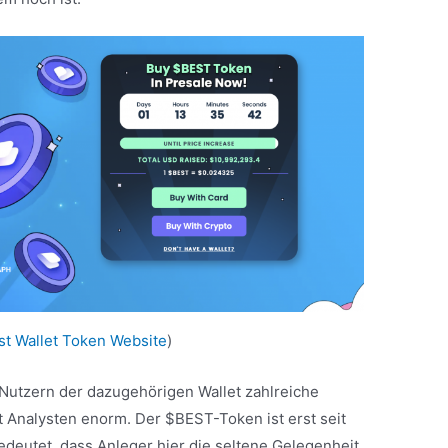
st Wallet Token Website
)
 Nutzern der dazugehörigen Wallet zahlreiche
ut Analysten enorm. Der $BEST-Token ist erst seit
edeutet, dass Anleger hier die seltene Gelegenheit