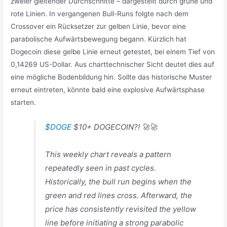
zweier gleitender Durchschnitte – dargestellt durch grüne und
rote Linien. In vergangenen Bull-Runs folgte nach dem
Crossover ein Rücksetzer zur gelben Linie, bevor eine
parabolische Aufwärtsbewegung begann. Kürzlich hat
Dogecoin diese gelbe Linie erneut getestet, bei einem Tief von
0,14269 US-Dollar. Aus charttechnischer Sicht deutet dies auf
eine mögliche Bodenbildung hin. Sollte das historische Muster
erneut eintreten, könnte bald eine explosive Aufwärtsphase
starten.
$DOGE
$10+ DOGECOIN?! 🚀🚀
This weekly chart reveals a pattern
repeatedly seen in past cycles.
Historically, the bull run begins when the
green and red lines cross. Afterward, the
price has consistently revisited the yellow
line before initiating a strong parabolic