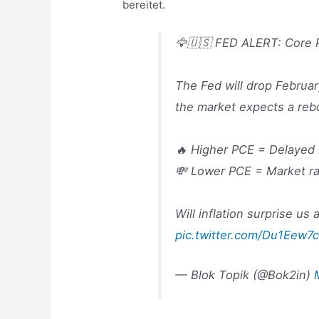
bereitet.
🦅🇺🇸 FED ALERT: Core 
The Fed will drop Februar
the market expects a re
🔥 Higher PCE = Delayed 
💸 Lower PCE = Market ra
Will inflation surprise us
pic.twitter.com/Du1Eew7
— Blok Topik (@Bok2in)