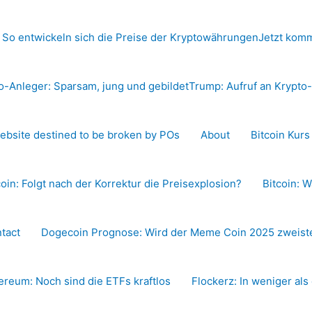
 So entwickeln sich die Preise der Kryptowährungen
Jetzt komm
o-Anleger: Sparsam, jung und gebildet
Trump: Aufruf an Krypt
ebsite destined to be broken by POs
About
Bitcoin Kur
coin: Folgt nach der Korrektur die Preisexplosion?
Bitcoin: W
tact
Dogecoin Prognose: Wird der Meme Coin 2025 zweiste
ereum: Noch sind die ETFs kraftlos
Flockerz: In weniger als