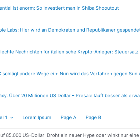
ential ist enorm: So investiert man in Shiba Shooutout
ple Labs: Hier wird an Demokraten und Republikaner gespende
lechte Nachrichten für italienische Krypto-Anleger: Steuersatz
 schlägt andere Wege ein: Nun wird das Verfahren gegen Sun 
axy: Über 20 Millionen US Dollar – Presale läuft besser als erwa
el 1
Lorem Ipsum
Page A
Page B
 auf 85.000 US-Dollar: Droht ein neuer Hype oder winkt nur ei