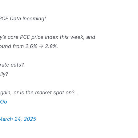
PCE Data Incoming!
y’s core PCE price index this week, and
bound from 2.6% → 2.8%.
rate cuts?
lly?
 again, or is the market spot on?…
cOo
March 24, 2025