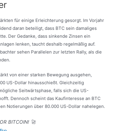
er
rkten für einige Erleichterung gesorgt. Im Vorjahr
dend daran beteiligt, dass BTC sein damaliges
tte. Der Gedanke, dass sinkende Zinsen ein
 Anlagen lenken, taucht deshalb regelmäßig auf.
achter sehen Parallelen zur letzten Rally, als die
nden.
erstärkt von einer starken Bewegung ausgehen,
00 US-Dollar hinausschießt. Gleichzeitig
ögliche Seitwärtsphase, falls sich die US-
rhofft. Dennoch scheint das Kaufinteresse an BTC
bilen Notierungen über 80.000 US-Dollar nahelegen.
OR BITCOIN! 🚀
fkp