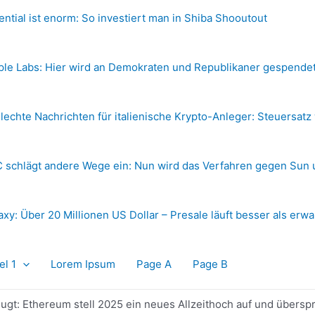
ential ist enorm: So investiert man in Shiba Shooutout
ple Labs: Hier wird an Demokraten und Republikaner gespende
lechte Nachrichten für italienische Krypto-Anleger: Steuersatz
 schlägt andere Wege ein: Nun wird das Verfahren gegen Sun 
axy: Über 20 Millionen US Dollar – Presale läuft besser als erwa
el 1
Lorem Ipsum
Page A
Page B
ugt: Ethereum stell 2025 ein neues Allzeithoch auf und übersp