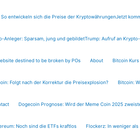
 So entwickeln sich die Preise der Kryptowährungen
Jetzt komm
o-Anleger: Sparsam, jung und gebildet
Trump: Aufruf an Krypt
ebsite destined to be broken by POs
About
Bitcoin Kur
coin: Folgt nach der Korrektur die Preisexplosion?
Bitcoin: W
tact
Dogecoin Prognose: Wird der Meme Coin 2025 zweiste
ereum: Noch sind die ETFs kraftlos
Flockerz: In weniger als