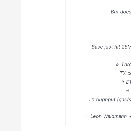
But does
Base just hit 28M
🔹 Thr
TX c
→ ET
→ 
Throughput (gas/
— Leon Waidmann 