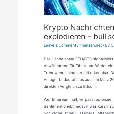
Krypto Nachrichte
explodieren – bulli
Leave a Comment
/
finanzen.net
/ By
C
Das Handelspaar ETH/BTC signalisiert 
Abwärtstrend für Ethereum. Weder ein
Trendwende sind derzeit erkennbar. Da
Anleger bedeutet dies auch im März 20
direkten Vergleich zu Bitcoin.
Wer Ethereum hält, verpasst potenziell
Sentiment bleibt negativ, was kurzfrist
Schwäche ist bei ETH überall offensich