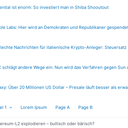
ential ist enorm: So investiert man in Shiba Shooutout
ple Labs: Hier wird an Demokraten und Republikaner gespende
lechte Nachrichten für italienische Krypto-Anleger: Steuersatz
 schlägt andere Wege ein: Nun wird das Verfahren gegen Sun 
axy: Über 20 Millionen US Dollar – Presale läuft besser als erwa
el 1
Lorem Ipsum
Page A
Page B
hereum-L2 explodieren – bullisch oder bärisch?