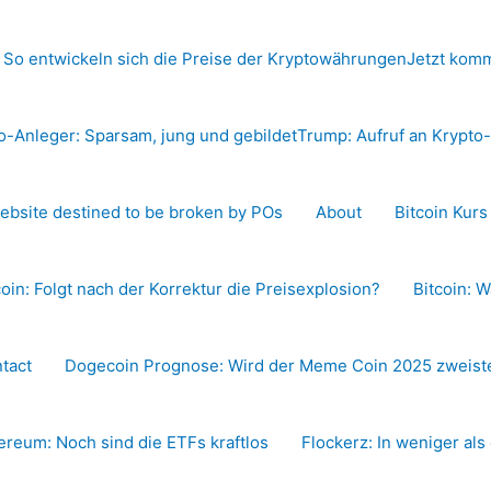
 So entwickeln sich die Preise der Kryptowährungen
Jetzt komm
o-Anleger: Sparsam, jung und gebildet
Trump: Aufruf an Krypt
ebsite destined to be broken by POs
About
Bitcoin Kur
coin: Folgt nach der Korrektur die Preisexplosion?
Bitcoin: W
tact
Dogecoin Prognose: Wird der Meme Coin 2025 zweiste
ereum: Noch sind die ETFs kraftlos
Flockerz: In weniger als