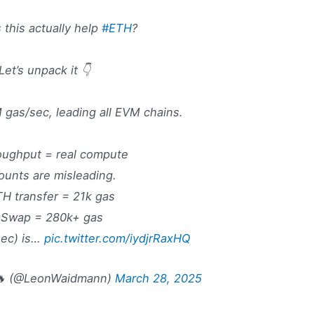
 this actually help
#ETH
?
Let’s unpack it 👇
 gas/sec, leading all EVM chains.
oughput = real compute
ounts are misleading.
H transfer = 21k gas
Swap = 280k+ gas
sec) is…
pic.twitter.com/iydjrRaxHQ
🔥 (@LeonWaidmann)
March 28, 2025