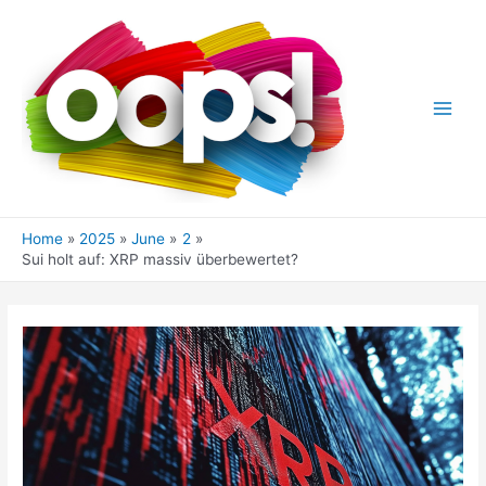
Skip
to
content
Main
Men
Home
2025
June
2
Sui holt auf: XRP massiv überbewertet?