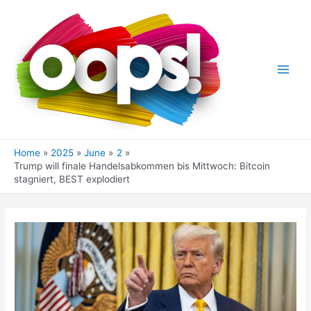
Skip
to
content
Main
Men
Home
2025
June
2
Trump will finale Handelsabkommen bis Mittwoch: Bitcoin
stagniert, BEST explodiert