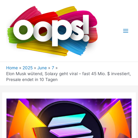
Skip
to
content
Main
Men
Home
2025
June
7
Elon Musk wütend, Solaxy geht viral – fast 45 Mio. $ investiert,
Presale endet in 10 Tagen