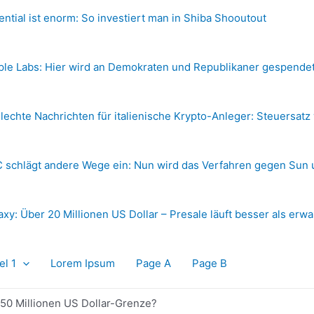
ential ist enorm: So investiert man in Shiba Shooutout
ple Labs: Hier wird an Demokraten und Republikaner gespende
lechte Nachrichten für italienische Krypto-Anleger: Steuersatz
 schlägt andere Wege ein: Nun wird das Verfahren gegen Sun 
axy: Über 20 Millionen US Dollar – Presale läuft besser als erwa
el 1
Lorem Ipsum
Page A
Page B
50 Millionen US Dollar-Grenze?