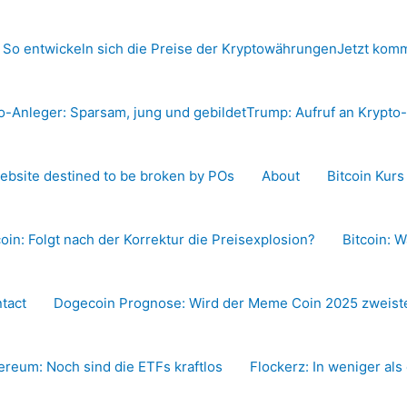
 So entwickeln sich die Preise der Kryptowährungen
Jetzt komm
o-Anleger: Sparsam, jung und gebildet
Trump: Aufruf an Krypt
ebsite destined to be broken by POs
About
Bitcoin Kur
coin: Folgt nach der Korrektur die Preisexplosion?
Bitcoin: W
tact
Dogecoin Prognose: Wird der Meme Coin 2025 zweiste
ereum: Noch sind die ETFs kraftlos
Flockerz: In weniger als