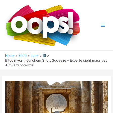
Skip
to
content
Main
Men
Home
2025
June
16
Bitcoin vor möglichem Short Squeeze – Experte sieht massives
Aufwärtspotenzial