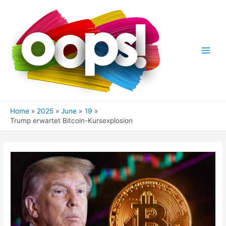
Skip
to
content
Main
Men
Home
2025
June
19
Trump erwartet Bitcoin-Kursexplosion