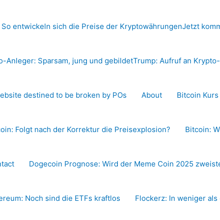
 So entwickeln sich die Preise der Kryptowährungen
Jetzt komm
o-Anleger: Sparsam, jung und gebildet
Trump: Aufruf an Krypt
ebsite destined to be broken by POs
About
Bitcoin Kur
coin: Folgt nach der Korrektur die Preisexplosion?
Bitcoin: W
tact
Dogecoin Prognose: Wird der Meme Coin 2025 zweiste
ereum: Noch sind die ETFs kraftlos
Flockerz: In weniger als