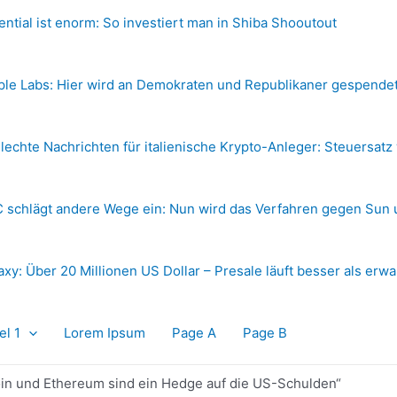
ential ist enorm: So investiert man in Shiba Shooutout
ple Labs: Hier wird an Demokraten und Republikaner gespende
lechte Nachrichten für italienische Krypto-Anleger: Steuersatz
 schlägt andere Wege ein: Nun wird das Verfahren gegen Sun 
axy: Über 20 Millionen US Dollar – Presale läuft besser als erwa
el 1
Lorem Ipsum
Page A
Page B
coin und Ethereum sind ein Hedge auf die US-Schulden“