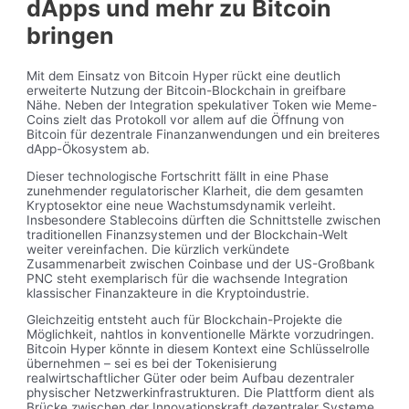
dApps und mehr zu Bitcoin
bringen
Mit dem Einsatz von Bitcoin Hyper rückt eine deutlich
erweiterte Nutzung der Bitcoin-Blockchain in greifbare
Nähe. Neben der Integration spekulativer Token wie Meme-
Coins zielt das Protokoll vor allem auf die Öffnung von
Bitcoin für dezentrale Finanzanwendungen und ein breiteres
dApp-Ökosystem ab.
Dieser technologische Fortschritt fällt in eine Phase
zunehmender regulatorischer Klarheit, die dem gesamten
Kryptosektor eine neue Wachstumsdynamik verleiht.
Insbesondere Stablecoins dürften die Schnittstelle zwischen
traditionellen Finanzsystemen und der Blockchain-Welt
weiter vereinfachen. Die kürzlich verkündete
Zusammenarbeit zwischen Coinbase und der US-Großbank
PNC steht exemplarisch für die wachsende Integration
klassischer Finanzakteure in die Kryptoindustrie.
Gleichzeitig entsteht auch für Blockchain-Projekte die
Möglichkeit, nahtlos in konventionelle Märkte vorzudringen.
Bitcoin Hyper könnte in diesem Kontext eine Schlüsselrolle
übernehmen – sei es bei der Tokenisierung
realwirtschaftlicher Güter oder beim Aufbau dezentraler
physischer Netzwerkinfrastrukturen. Die Plattform dient als
Brücke zwischen der Innovationskraft dezentraler Systeme