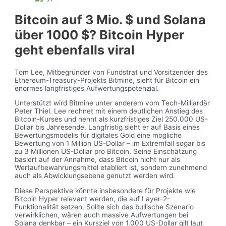
Bitcoin auf 3 Mio. $ und Solana
über 1000 $? Bitcoin Hyper
geht ebenfalls viral
Tom Lee, Mitbegründer von Fundstrat und Vorsitzender des
Ethereum-Treasury-Projekts Bitmine, sieht für Bitcoin ein
enormes langfristiges Aufwertungspotenzial.
Unterstützt wird Bitmine unter anderem vom Tech-Milliardär
Peter Thiel. Lee rechnet mit einem deutlichen Anstieg des
Bitcoin-Kurses und nennt als kurzfristiges Ziel 250.000 US-
Dollar bis Jahresende. Langfristig sieht er auf Basis eines
Bewertungsmodells für digitales Gold eine mögliche
Bewertung von 1 Million US-Dollar – im Extremfall sogar bis
zu 3 Millionen US-Dollar pro Bitcoin. Seine Einschätzung
basiert auf der Annahme, dass Bitcoin nicht nur als
Wertaufbewahrungsmittel etabliert ist, sondern zunehmend
auch als Abwicklungsebene genutzt werden wird.
Diese Perspektive könnte insbesondere für Projekte wie
Bitcoin Hyper relevant werden, die auf Layer-2-
Funktionalität setzen. Sollte sich das bullische Szenario
verwirklichen, wären auch massive Aufwertungen bei
Solana denkbar – ein Kursziel von 1.000 US-Dollar gilt laut