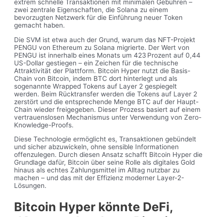
extrem schnelle Transaktionen mit minimalen Gebühren –
zwei zentrale Eigenschaften, die Solana zu einem
bevorzugten Netzwerk für die Einführung neuer Token
gemacht haben.
Die SVM ist etwa auch der Grund, warum das NFT-Projekt
PENGU von Ethereum zu Solana migrierte. Der Wert von
PENGU ist innerhalb eines Monats um 423 Prozent auf 0,44
US-Dollar gestiegen – ein Zeichen für die technische
Attraktivität der Plattform. Bitcoin Hyper nutzt die Basis-
Chain von Bitcoin, indem BTC dort hinterlegt und als
sogenannte Wrapped Tokens auf Layer 2 gespiegelt
werden. Beim Rücktransfer werden die Tokens auf Layer 2
zerstört und die entsprechende Menge BTC auf der Haupt-
Chain wieder freigegeben. Dieser Prozess basiert auf einem
vertrauenslosen Mechanismus unter Verwendung von Zero-
Knowledge-Proofs.
Diese Technologie ermöglicht es, Transaktionen gebündelt
und sicher abzuwickeln, ohne sensible Informationen
offenzulegen. Durch diesen Ansatz schafft Bitcoin Hyper die
Grundlage dafür, Bitcoin über seine Rolle als digitales Gold
hinaus als echtes Zahlungsmittel im Alltag nutzbar zu
machen – und das mit der Effizienz moderner Layer-2-
Lösungen.
Bitcoin Hyper könnte DeFi,