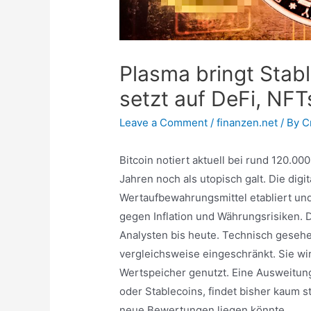
Plasma bringt Stab
setzt auf DeFi, NF
Leave a Comment
/
finanzen.net
/ By
C
Bitcoin notiert aktuell bei rund 120.0
Jahren noch als utopisch galt. Die digit
Wertaufbewahrungsmittel etabliert u
gegen Inflation und Währungsrisiken. Di
Analysten bis heute. Technisch gesehen
vergleichsweise eingeschränkt. Sie wir
Wertspeicher genutzt. Eine Ausweitung
oder Stablecoins, findet bisher kaum s
neue Bewertungen liegen könnte.