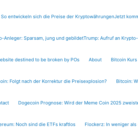
 So entwickeln sich die Preise der Kryptowährungen
Jetzt komm
o-Anleger: Sparsam, jung und gebildet
Trump: Aufruf an Krypt
ebsite destined to be broken by POs
About
Bitcoin Kur
coin: Folgt nach der Korrektur die Preisexplosion?
Bitcoin: W
tact
Dogecoin Prognose: Wird der Meme Coin 2025 zweiste
ereum: Noch sind die ETFs kraftlos
Flockerz: In weniger als