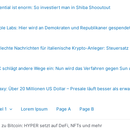
ential ist enorm: So investiert man in Shiba Shooutout
ple Labs: Hier wird an Demokraten und Republikaner gespende
lechte Nachrichten für italienische Krypto-Anleger: Steuersatz
 schlägt andere Wege ein: Nun wird das Verfahren gegen Sun 
axy: Über 20 Millionen US Dollar – Presale läuft besser als erwa
el 1
Lorem Ipsum
Page A
Page B
s zu Bitcoin: HYPER setzt auf DeFi, NFTs und mehr