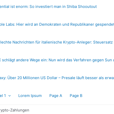
ential ist enorm: So investiert man in Shiba Shooutout
ple Labs: Hier wird an Demokraten und Republikaner gespende
lechte Nachrichten für italienische Krypto-Anleger: Steuersatz
 schlägt andere Wege ein: Nun wird das Verfahren gegen Sun 
axy: Über 20 Millionen US Dollar – Presale läuft besser als erwa
el 1
Lorem Ipsum
Page A
Page B
 Krypto-Zahlungen