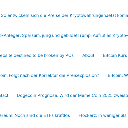
 So entwickeln sich die Preise der Kryptowährungen
Jetzt komm
o-Anleger: Sparsam, jung und gebildet
Trump: Aufruf an Krypt
ebsite destined to be broken by POs
About
Bitcoin Kur
coin: Folgt nach der Korrektur die Preisexplosion?
Bitcoin: W
tact
Dogecoin Prognose: Wird der Meme Coin 2025 zweiste
ereum: Noch sind die ETFs kraftlos
Flockerz: In weniger als