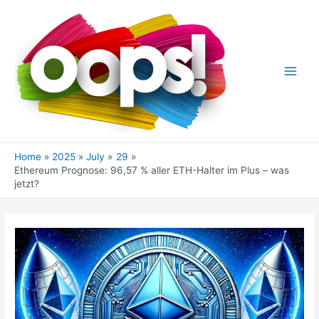
Skip
to
content
Main
Men
Home
2025
July
29
Ethereum Prognose: 96,57 % aller ETH-Halter im Plus – was
jetzt?