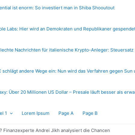
ential ist enorm: So investiert man in Shiba Shooutout
ple Labs: Hier wird an Demokraten und Republikaner gespende
lechte Nachrichten für italienische Krypto-Anleger: Steuersatz
 schlägt andere Wege ein: Nun wird das Verfahren gegen Sun 
axy: Über 20 Millionen US Dollar – Presale läuft besser als erwa
el 1
Lorem Ipsum
Page A
Page B
Finanzexperte Andrei Jikh analysiert die Chancen