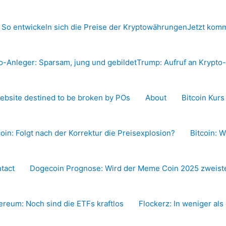
 So entwickeln sich die Preise der Kryptowährungen
Jetzt komm
o-Anleger: Sparsam, jung und gebildet
Trump: Aufruf an Krypt
ebsite destined to be broken by POs
About
Bitcoin Kur
coin: Folgt nach der Korrektur die Preisexplosion?
Bitcoin: W
tact
Dogecoin Prognose: Wird der Meme Coin 2025 zweiste
ereum: Noch sind die ETFs kraftlos
Flockerz: In weniger als