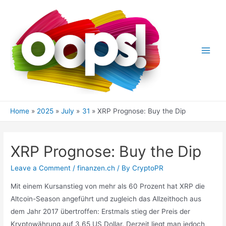
Skip
to
content
Main
Men
Home
2025
July
31
XRP Prognose: Buy the Dip
XRP Prognose: Buy the Dip
Leave a Comment
/
finanzen.ch
/ By
CryptoPR
Mit einem Kursanstieg von mehr als 60 Prozent hat XRP die
Altcoin-Season angeführt und zugleich das Allzeithoch aus
dem Jahr 2017 übertroffen: Erstmals stieg der Preis der
Kryptowährung auf 3,65 US Dollar. Derzeit liegt man jedoch