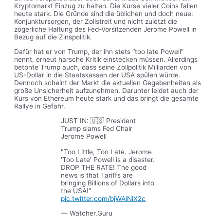
Kryptomarkt Einzug zu halten. Die Kurse vieler Coins fallen
heute stark. Die Gründe sind die üblichen und doch neue:
Konjunktursorgen, der Zollstreit und nicht zuletzt die
zögerliche Haltung des Fed-Vorsitzenden Jerome Powell in
Bezug auf die Zinspolitik.
Dafür hat er von Trump, der ihn stets “too late Powell”
nennt, erneut harsche Kritik einstecken müssen. Allerdings
betonte Trump auch, dass seine Zollpolitik Milliarden von
US-Dollar in die Staatskassen der USA spülen würde.
Dennoch scheint der Markt die aktuellen Gegebenheiten als
große Unsicherheit aufzunehmen. Darunter leidet auch der
Kurs von Ethereum heute stark und das bringt die gesamte
Rallye in Gefahr.
JUST IN: 🇺🇸 President
Trump slams Fed Chair
Jerome Powell
"Too Little, Too Late. Jerome
'Too Late' Powell is a disaster.
DROP THE RATE! The good
news is that Tariffs are
bringing Billions of Dollars into
the USA!"
pic.twitter.com/bjWAiNiX2c
— Watcher.Guru