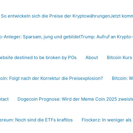
 So entwickeln sich die Preise der Kryptowährungen
Jetzt komm
o-Anleger: Sparsam, jung und gebildet
Trump: Aufruf an Krypt
ebsite destined to be broken by POs
About
Bitcoin Kur
coin: Folgt nach der Korrektur die Preisexplosion?
Bitcoin: W
tact
Dogecoin Prognose: Wird der Meme Coin 2025 zweiste
ereum: Noch sind die ETFs kraftlos
Flockerz: In weniger als