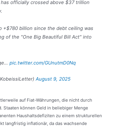
as officially crossed above $37 trillion
y.
p +$780 billion since the debt ceiling was
ng of the "One Big Beautiful Bill Act" into
age…
pic.twitter.com/GUnutmD0Nq
KobeissiLetter)
August 9, 2025
lerweile auf Fiat-Währungen, die nicht durch
d. Staaten können Geld in beliebiger Menge
nenten Haushaltsdefiziten zu einem strukturellen
t langfristig inflationär, da das wachsende