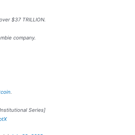
 over $37 TRILLION.
zombie company.
.
tcoin
.
stitutional Series]
ptX