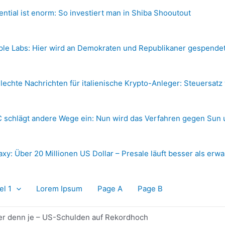
ential ist enorm: So investiert man in Shiba Shooutout
ple Labs: Hier wird an Demokraten und Republikaner gespende
lechte Nachrichten für italienische Krypto-Anleger: Steuersatz
 schlägt andere Wege ein: Nun wird das Verfahren gegen Sun 
axy: Über 20 Millionen US Dollar – Presale läuft besser als erwa
el 1
Lorem Ipsum
Page A
Page B
r denn je – US-Schulden auf Rekordhoch