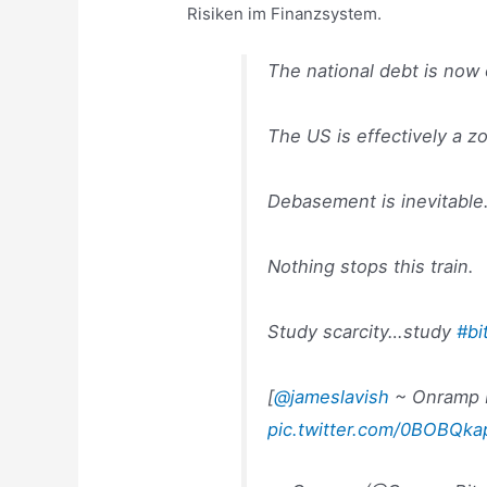
Risiken im Finanzsystem.
The national debt is now
The US is effectively a 
Debasement is inevitable
Nothing stops this train.
Study scarcity…study
#bi
[
@jameslavish
~ Onramp In
pic.twitter.com/0BOBQka