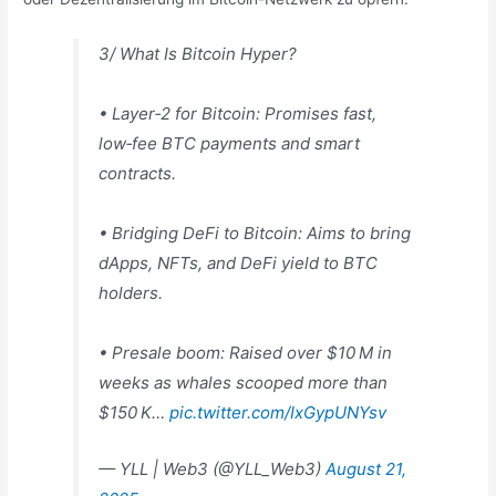
3/ What Is Bitcoin Hyper?
• Layer‑2 for Bitcoin: Promises fast,
low‑fee BTC payments and smart
contracts.
• Bridging DeFi to Bitcoin: Aims to bring
dApps, NFTs, and DeFi yield to BTC
holders.
• Presale boom: Raised over $10 M in
weeks as whales scooped more than
$150 K…
pic.twitter.com/IxGypUNYsv
— YLL | Web3 (@YLL_Web3)
August 21,