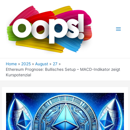
Skip
to
content
Main
Men
Home
2025
August
27
Ethereum Prognose: Bullisches Setup – MACD-Indikator zeigt
Kurspotenzial