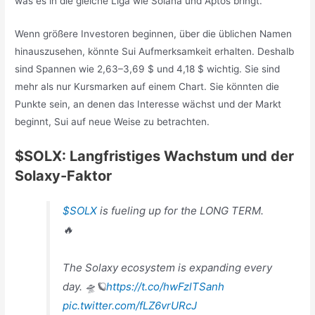
was es in die gleiche Liga wie Solana und Aptos bringt.
Wenn größere Investoren beginnen, über die üblichen Namen
hinauszusehen, könnte Sui Aufmerksamkeit erhalten. Deshalb
sind Spannen wie 2,63–3,69 $ und 4,18 $ wichtig. Sie sind
mehr als nur Kursmarken auf einem Chart. Sie könnten die
Punkte sein, an denen das Interesse wächst und der Markt
beginnt, Sui auf neue Weise zu betrachten.
$SOLX: Langfristiges Wachstum und der
Solaxy-Faktor
$SOLX
is fueling up for the LONG TERM.
🔥
The Solaxy ecosystem is expanding every
day. 🛸🪐
https://t.co/hwFzlTSanh
pic.twitter.com/fLZ6vrURcJ