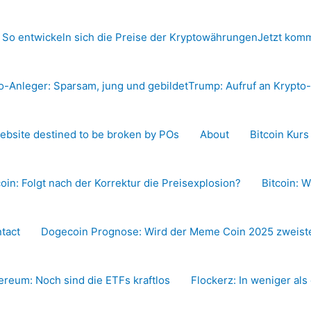
 So entwickeln sich die Preise der Kryptowährungen
Jetzt komm
o-Anleger: Sparsam, jung und gebildet
Trump: Aufruf an Krypt
ebsite destined to be broken by POs
About
Bitcoin Kur
coin: Folgt nach der Korrektur die Preisexplosion?
Bitcoin: W
tact
Dogecoin Prognose: Wird der Meme Coin 2025 zweiste
ereum: Noch sind die ETFs kraftlos
Flockerz: In weniger als