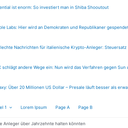
ential ist enorm: So investiert man in Shiba Shooutout
ple Labs: Hier wird an Demokraten und Republikaner gespende
lechte Nachrichten für italienische Krypto-Anleger: Steuersatz
 schlägt andere Wege ein: Nun wird das Verfahren gegen Sun 
axy: Über 20 Millionen US Dollar – Presale läuft besser als erwa
el 1
Lorem Ipsum
Page A
Page B
e Anleger über Jahrzehnte halten könnten