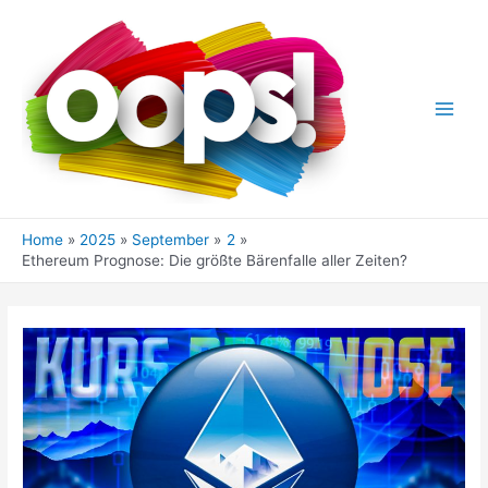
Skip
to
content
Main
Men
Home
2025
September
2
Ethereum Prognose: Die größte Bärenfalle aller Zeiten?