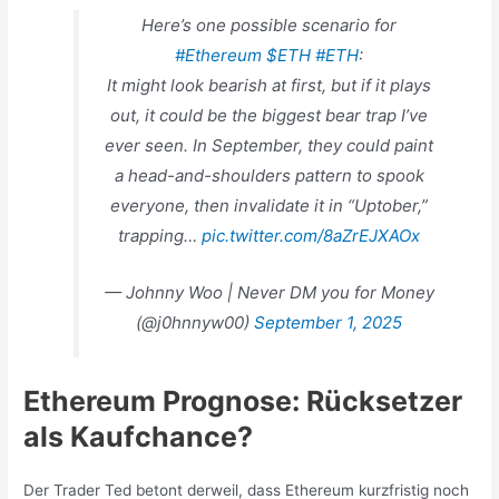
Here’s one possible scenario for
#Ethereum
$ETH
#ETH
:
It might look bearish at first, but if it plays
out, it could be the biggest bear trap I’ve
ever seen. In September, they could paint
a head-and-shoulders pattern to spook
everyone, then invalidate it in “Uptober,”
trapping…
pic.twitter.com/8aZrEJXAOx
— Johnny Woo | Never DM you for Money
(@j0hnnyw00)
September 1, 2025
Ethereum Prognose: Rücksetzer
als Kaufchance?
Der Trader Ted betont derweil, dass Ethereum kurzfristig noch