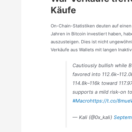
Käufe
On-Chain-Statistiken deuten auf einen 
Jahren in Bitcoin investiert haben, ha
auszusteigen. Dies ist nicht ungewöhnl
Verkäufe aus Wallets mit langen Inakti
Cautiously bullish while 
favored into 112.6k–112.0k
114.8k–116k toward 117.97
supports a mild risk-on t
#Macro
https://t.co/8mu
— Kali (@0x_kali)
Septem