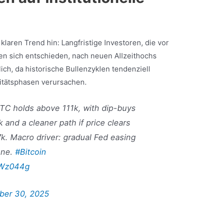
klaren Trend hin: Langfristige Investoren, die vor
ben sich entschieden, nach neuen Allzeithochs
ich, da historische Bullenzyklen tendenziell
vitätsphasen verursachen.
BTC holds above 111k, with dip-buys
 and a cleaner path if price clears
k. Macro driver: gradual Fed easing
one.
#Bitcoin
eWz044g
ber 30, 2025