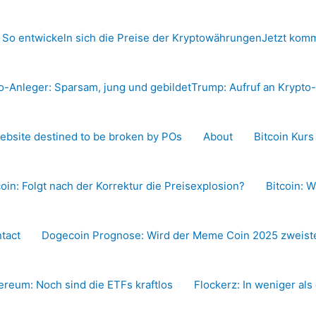
 So entwickeln sich die Preise der Kryptowährungen
Jetzt komm
o-Anleger: Sparsam, jung und gebildet
Trump: Aufruf an Krypt
ebsite destined to be broken by POs
About
Bitcoin Kur
coin: Folgt nach der Korrektur die Preisexplosion?
Bitcoin: W
tact
Dogecoin Prognose: Wird der Meme Coin 2025 zweiste
ereum: Noch sind die ETFs kraftlos
Flockerz: In weniger als