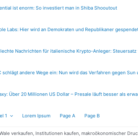
ential ist enorm: So investiert man in Shiba Shooutout
ple Labs: Hier wird an Demokraten und Republikaner gespende
lechte Nachrichten für italienische Krypto-Anleger: Steuersatz
 schlägt andere Wege ein: Nun wird das Verfahren gegen Sun 
axy: Über 20 Millionen US Dollar – Presale läuft besser als erwa
el 1
Lorem Ipsum
Page A
Page B
 Wale verkaufen, Institutionen kaufen, makroökonomischer Dru