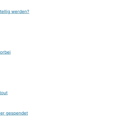
tellig werden?
vorbei
tout
ner gespendet