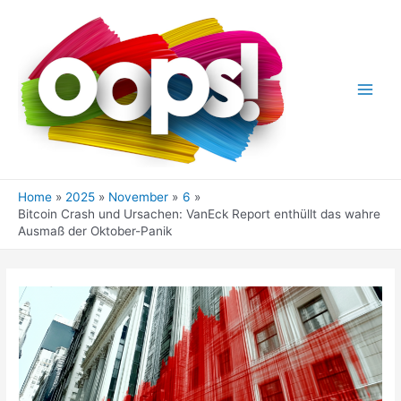
Skip
to
content
Main
Men
Home
2025
November
6
Bitcoin Crash und Ursachen: VanEck Report enthüllt das wahre
Ausmaß der Oktober-Panik