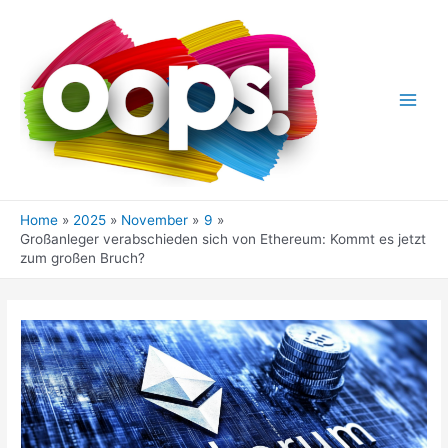
Skip
to
content
Main
Men
Home
2025
November
9
Großanleger verabschieden sich von Ethereum: Kommt es jetzt
zum großen Bruch?