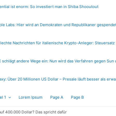
ential ist enorm: So investiert man in Shiba Shooutout
ple Labs: Hier wird an Demokraten und Republikaner gespende
lechte Nachrichten für italienische Krypto-Anleger: Steuersatz
 schlägt andere Wege ein: Nun wird das Verfahren gegen Sun 
axy: Über 20 Millionen US Dollar – Presale läuft besser als erwa
el 1
Lorem Ipsum
Page A
Page B
 auf 400.000 Dollar? Das spricht dafür