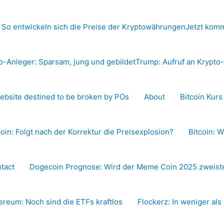
 So entwickeln sich die Preise der Kryptowährungen
Jetzt komm
o-Anleger: Sparsam, jung und gebildet
Trump: Aufruf an Krypt
ebsite destined to be broken by POs
About
Bitcoin Kur
coin: Folgt nach der Korrektur die Preisexplosion?
Bitcoin: W
tact
Dogecoin Prognose: Wird der Meme Coin 2025 zweiste
ereum: Noch sind die ETFs kraftlos
Flockerz: In weniger als