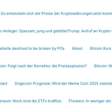
 So entwickeln sich die Preise der Kryptowährungen
Jetzt komm
o-Anleger: Sparsam, jung und gebildet
Trump: Aufruf an Krypt
ebsite destined to be broken by POs
About
Bitcoin Kur
coin: Folgt nach der Korrektur die Preisexplosion?
Bitcoin: W
tact
Dogecoin Prognose: Wird der Meme Coin 2025 zweiste
ereum: Noch sind die ETFs kraftlos
Flockerz: In weniger als