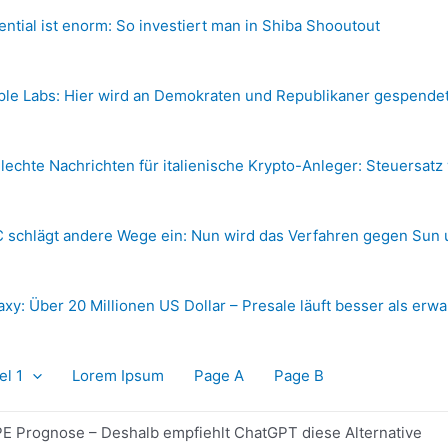
ential ist enorm: So investiert man in Shiba Shooutout
ple Labs: Hier wird an Demokraten und Republikaner gespende
lechte Nachrichten für italienische Krypto-Anleger: Steuersatz
 schlägt andere Wege ein: Nun wird das Verfahren gegen Sun 
axy: Über 20 Millionen US Dollar – Presale läuft besser als erwa
el 1
Lorem Ipsum
Page A
Page B
E Prognose – Deshalb empfiehlt ChatGPT diese Alternative