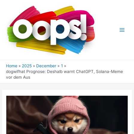
Skip
to
content
Main
Men
Home
2025
December
1
dogwifhat Prognose: Deshalb warnt ChatGPT, Solana-Meme
vor dem Aus