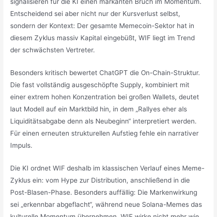
signalisieren für die KI einen markanten Bruch im Momentum.
Entscheidend sei aber nicht nur der Kursverlust selbst,
sondern der Kontext: Der gesamte Memecoin-Sektor hat in
diesem Zyklus massiv Kapital eingebüßt, WIF liegt im Trend
der schwächsten Vertreter.
Besonders kritisch bewertet ChatGPT die On-Chain-Struktur.
Die fast vollständig ausgeschöpfte Supply, kombiniert mit
einer extrem hohen Konzentration bei großen Wallets, deutet
laut Modell auf ein Marktbild hin, in dem „Rallyes eher als
Liquiditätsabgabe denn als Neubeginn“ interpretiert werden.
Für einen erneuten strukturellen Aufstieg fehle ein narrativer
Impuls.
Die KI ordnet WIF deshalb im klassischen Verlauf eines Meme-
Zyklus ein: vom Hype zur Distribution, anschließend in die
Post-Blasen-Phase. Besonders auffällig: Die Markenwirkung
sei „erkennbar abgeflacht“, während neue Solana-Memes das
kulturelle Momentum übernehmen. WIF wirke nicht mehr wie