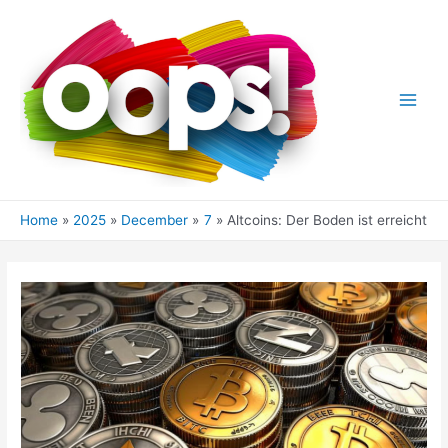
Skip
to
content
Main
Men
Home
2025
December
7
Altcoins: Der Boden ist erreicht