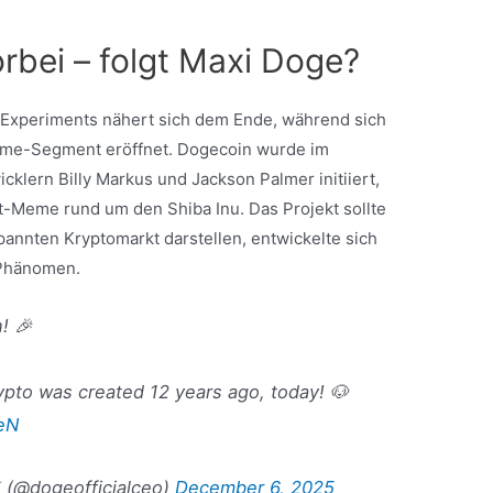
orbei – folgt Maxi Doge?
-Experiments nähert sich dem Ende, während sich
Meme-Segment eröffnet. Dogecoin wurde im
lern Billy Markus und Jackson Palmer initiiert,
et-Meme rund um den Shiba Inu. Das Projekt sollte
pannten Kryptomarkt darstellen, entwickelte sich
 Phänomen.
! 🎉
ypto was created 12 years ago, today! 🐶
teN
️ (@dogeofficialceo)
December 6, 2025