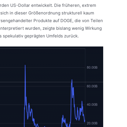
arden US-Dollar entwickelt. Die früheren, extrem
ich in dieser Größenordnung strukturell kaum
rsengehandelter Produkte auf DOGE, die von Teilen
interpretiert wurden, zeigte bislang wenig Wirkung
s spekulativ geprägten Umfelds zurück.