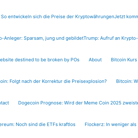
 So entwickeln sich die Preise der Kryptowährungen
Jetzt komm
o-Anleger: Sparsam, jung und gebildet
Trump: Aufruf an Krypt
ebsite destined to be broken by POs
About
Bitcoin Kur
coin: Folgt nach der Korrektur die Preisexplosion?
Bitcoin: W
tact
Dogecoin Prognose: Wird der Meme Coin 2025 zweiste
ereum: Noch sind die ETFs kraftlos
Flockerz: In weniger als