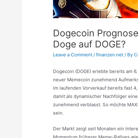
Dogecoin Prognose: 
Doge auf DOGE?
Leave a Comment
/
finanzen.net
/ By
C
Dogecoin (DOGE) erlebte bereits am 6
neuer Memecoin zunehmend Aufmerksam
im laufenden Vorverkauf bereits fast 4,
damit als dynamischer Nachfolger eine
zunehmend verblasst. So möchte MAXI
sein.
Der Markt zeigt seit Monaten ein Inte
Momentum früherer Meme-Rallyes wied