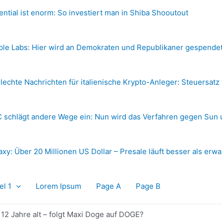
ential ist enorm: So investiert man in Shiba Shooutout
ple Labs: Hier wird an Demokraten und Republikaner gespende
lechte Nachrichten für italienische Krypto-Anleger: Steuersatz
 schlägt andere Wege ein: Nun wird das Verfahren gegen Sun 
axy: Über 20 Millionen US Dollar – Presale läuft besser als erwa
el 1
Lorem Ipsum
Page A
Page B
12 Jahre alt – folgt Maxi Doge auf DOGE?