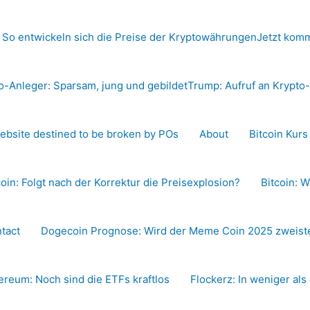
 So entwickeln sich die Preise der Kryptowährungen
Jetzt komm
o-Anleger: Sparsam, jung und gebildet
Trump: Aufruf an Krypt
ebsite destined to be broken by POs
About
Bitcoin Kur
coin: Folgt nach der Korrektur die Preisexplosion?
Bitcoin: W
tact
Dogecoin Prognose: Wird der Meme Coin 2025 zweiste
ereum: Noch sind die ETFs kraftlos
Flockerz: In weniger als