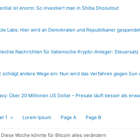
ential ist enorm: So investiert man in Shiba Shooutout
ple Labs: Hier wird an Demokraten und Republikaner gespende
lechte Nachrichten für italienische Krypto-Anleger: Steuersatz
 schlägt andere Wege ein: Nun wird das Verfahren gegen Sun 
axy: Über 20 Millionen US Dollar – Presale läuft besser als erwa
el 1
Lorem Ipsum
Page A
Page B
 Diese Woche könnte für Bitcoin alles verändern