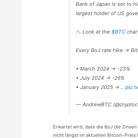
Bank of Japan is set to h
largest holder of US gov
📉 Look at the
$BTC
char
Every BoJ rate hike → Bi
• March 2024 → -23%
• July 2024 → -26%
• January 2025 →…
pic.
— AndrewBTC (@cryptoct
Erwartet wird, dass die BoJ die Zinsen
nicht längst im aktuellen Bitcoin-Preis