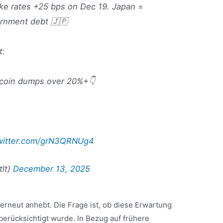
ike rates +25 bps on Dec 19. Japan =
ernment debt 🇯🇵
t:
tcoin dumps over 20%+👇
twitter.com/grN3QRNUg4
lt)
December 13, 2025
 erneut anhebt. Die Frage ist, ob diese Erwartung
 berücksichtigt wurde. In Bezug auf frühere